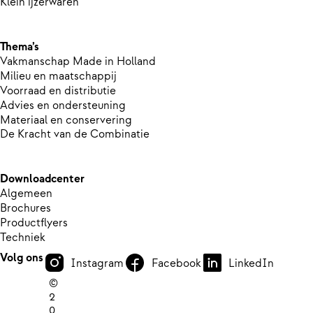
Klein ijzerwaren
Thema’s
Vakmanschap Made in Holland
Milieu en maatschappij
Voorraad en distributie
Advies en ondersteuning
Materiaal en conservering
De Kracht van de Combinatie
Downloadcenter
Algemeen
Brochures
Productflyers
Techniek
Volg ons
Instagram
Facebook
LinkedIn
©
2
0