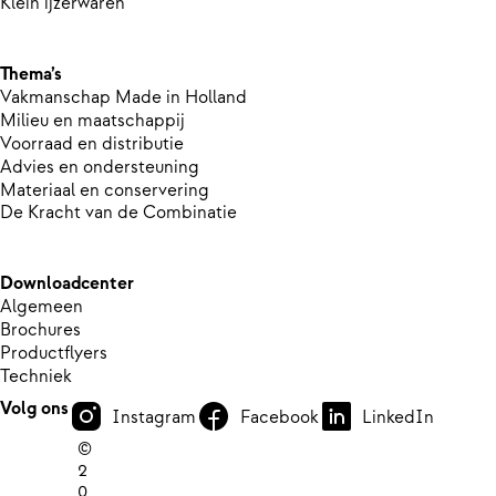
Klein ijzerwaren
Thema’s
Vakmanschap Made in Holland
Milieu en maatschappij
Voorraad en distributie
Advies en ondersteuning
Materiaal en conservering
De Kracht van de Combinatie
Downloadcenter
Algemeen
Brochures
Productflyers
Techniek
Volg ons
Instagram
Facebook
LinkedIn
©
2
0