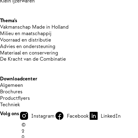
Klein ijzerwaren
Thema’s
Vakmanschap Made in Holland
Milieu en maatschappij
Voorraad en distributie
Advies en ondersteuning
Materiaal en conservering
De Kracht van de Combinatie
Downloadcenter
Algemeen
Brochures
Productflyers
Techniek
Volg ons
Instagram
Facebook
LinkedIn
©
2
0