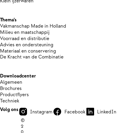
Klein ijzerwaren
Thema’s
Vakmanschap Made in Holland
Milieu en maatschappij
Voorraad en distributie
Advies en ondersteuning
Materiaal en conservering
De Kracht van de Combinatie
Downloadcenter
Algemeen
Brochures
Productflyers
Techniek
Volg ons
Instagram
Facebook
LinkedIn
©
2
0