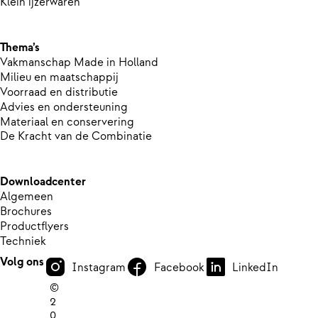
Klein ijzerwaren
Thema’s
Vakmanschap Made in Holland
Milieu en maatschappij
Voorraad en distributie
Advies en ondersteuning
Materiaal en conservering
De Kracht van de Combinatie
Downloadcenter
Algemeen
Brochures
Productflyers
Techniek
Volg ons
Instagram
Facebook
LinkedIn
©
2
0