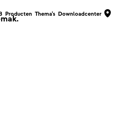
B
Producten
Thema’s
Downloadcenter
emak.