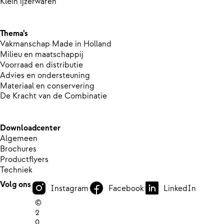
Klein ijzerwaren
Thema’s
Vakmanschap Made in Holland
Milieu en maatschappij
Voorraad en distributie
Advies en ondersteuning
Materiaal en conservering
De Kracht van de Combinatie
Downloadcenter
Algemeen
Brochures
Productflyers
Techniek
Volg ons
Instagram
Facebook
LinkedIn
©
2
0