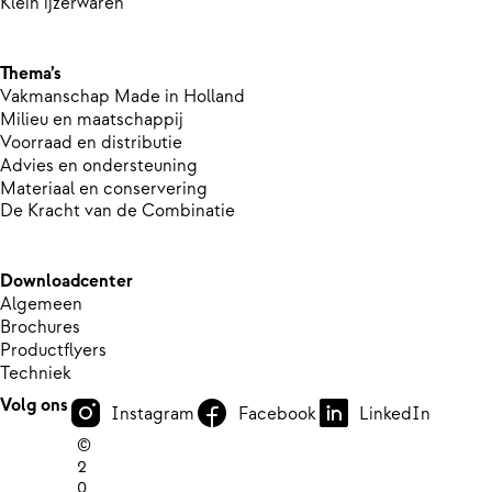
Klein ijzerwaren
Thema’s
Vakmanschap Made in Holland
Milieu en maatschappij
Voorraad en distributie
Advies en ondersteuning
Materiaal en conservering
De Kracht van de Combinatie
Downloadcenter
Algemeen
Brochures
Productflyers
Techniek
Volg ons
Instagram
Facebook
LinkedIn
©
2
0