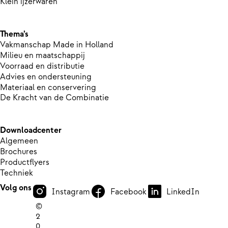
Klein ijzerwaren
Thema’s
Vakmanschap Made in Holland
Milieu en maatschappij
Voorraad en distributie
Advies en ondersteuning
Materiaal en conservering
De Kracht van de Combinatie
Downloadcenter
Algemeen
Brochures
Productflyers
Techniek
Volg ons
Instagram
Facebook
LinkedIn
©
2
0