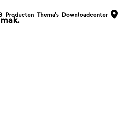
B
Producten
Thema’s
Downloadcenter
emak.