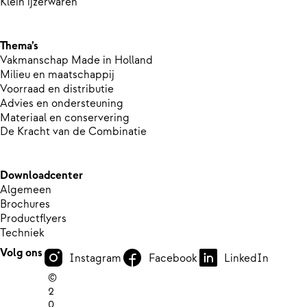
Klein ijzerwaren
Thema’s
Vakmanschap Made in Holland
Milieu en maatschappij
Voorraad en distributie
Advies en ondersteuning
Materiaal en conservering
De Kracht van de Combinatie
Downloadcenter
Algemeen
Brochures
Productflyers
Techniek
Volg ons
Instagram
Facebook
LinkedIn
©
2
0