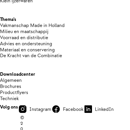
Klein ijzerwaren
Thema’s
Vakmanschap Made in Holland
Milieu en maatschappij
Voorraad en distributie
Advies en ondersteuning
Materiaal en conservering
De Kracht van de Combinatie
Downloadcenter
Algemeen
Brochures
Productflyers
Techniek
Volg ons
Instagram
Facebook
LinkedIn
©
2
0