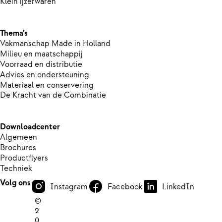
Klein ijzerwaren
Thema’s
Vakmanschap Made in Holland
Milieu en maatschappij
Voorraad en distributie
Advies en ondersteuning
Materiaal en conservering
De Kracht van de Combinatie
Downloadcenter
Algemeen
Brochures
Productflyers
Techniek
Volg ons
Instagram
Facebook
LinkedIn
©
2
0