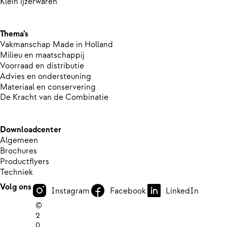
Klein ijzerwaren
Thema’s
Vakmanschap Made in Holland
Milieu en maatschappij
Voorraad en distributie
Advies en ondersteuning
Materiaal en conservering
De Kracht van de Combinatie
Downloadcenter
Algemeen
Brochures
Productflyers
Techniek
Volg ons
Instagram
Facebook
LinkedIn
©
2
0