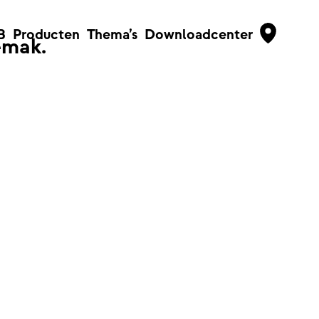
B
Producten
Thema’s
Downloadcenter
emak.