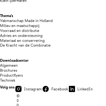
Klein ijzerwaren
Thema’s
Vakmanschap Made in Holland
Milieu en maatschappij
Voorraad en distributie
Advies en ondersteuning
Materiaal en conservering
De Kracht van de Combinatie
Downloadcenter
Algemeen
Brochures
Productflyers
Techniek
Volg ons
Instagram
Facebook
LinkedIn
©
2
0