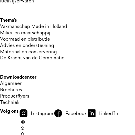
Klein ijzerwaren
Thema’s
Vakmanschap Made in Holland
Milieu en maatschappij
Voorraad en distributie
Advies en ondersteuning
Materiaal en conservering
De Kracht van de Combinatie
Downloadcenter
Algemeen
Brochures
Productflyers
Techniek
Volg ons
Instagram
Facebook
LinkedIn
©
2
0