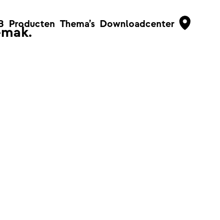
B
Producten
Thema’s
Downloadcenter
emak.