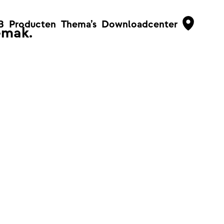
B
Producten
Thema’s
Downloadcenter
emak.