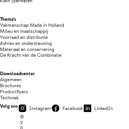
Klein ijzerwaren
Thema’s
Vakmanschap Made in Holland
Milieu en maatschappij
Voorraad en distributie
Advies en ondersteuning
Materiaal en conservering
De Kracht van de Combinatie
Downloadcenter
Algemeen
Brochures
Productflyers
Techniek
Volg ons
Instagram
Facebook
LinkedIn
©
2
0