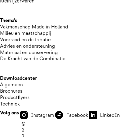
Klein ijzerwaren
Thema’s
Vakmanschap Made in Holland
Milieu en maatschappij
Voorraad en distributie
Advies en ondersteuning
Materiaal en conservering
De Kracht van de Combinatie
Downloadcenter
Algemeen
Brochures
Productflyers
Techniek
Volg ons
Instagram
Facebook
LinkedIn
©
2
0