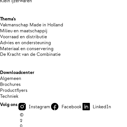
Klein ijzerwaren
Thema’s
Vakmanschap Made in Holland
Milieu en maatschappij
Voorraad en distributie
Advies en ondersteuning
Materiaal en conservering
De Kracht van de Combinatie
Downloadcenter
Algemeen
Brochures
Productflyers
Techniek
Volg ons
Instagram
Facebook
LinkedIn
©
2
0