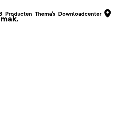
B
Producten
Thema’s
Downloadcenter
emak.