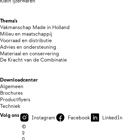
Klein ijzerwaren
Thema’s
Vakmanschap Made in Holland
Milieu en maatschappij
Voorraad en distributie
Advies en ondersteuning
Materiaal en conservering
De Kracht van de Combinatie
Downloadcenter
Algemeen
Brochures
Productflyers
Techniek
Volg ons
Instagram
Facebook
LinkedIn
©
2
0