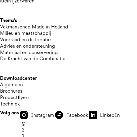
Klein ijzerwaren
Thema’s
Vakmanschap Made in Holland
Milieu en maatschappij
Voorraad en distributie
Advies en ondersteuning
Materiaal en conservering
De Kracht van de Combinatie
Downloadcenter
Algemeen
Brochures
Productflyers
Techniek
Volg ons
Instagram
Facebook
LinkedIn
©
2
0