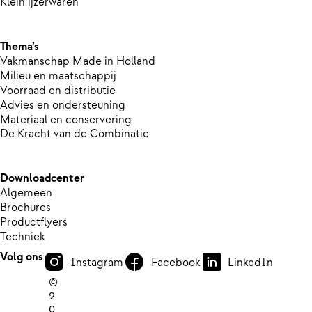
Klein ijzerwaren
Thema’s
Vakmanschap Made in Holland
Milieu en maatschappij
Voorraad en distributie
Advies en ondersteuning
Materiaal en conservering
De Kracht van de Combinatie
Downloadcenter
Algemeen
Brochures
Productflyers
Techniek
Volg ons
Instagram
Facebook
LinkedIn
©
2
0