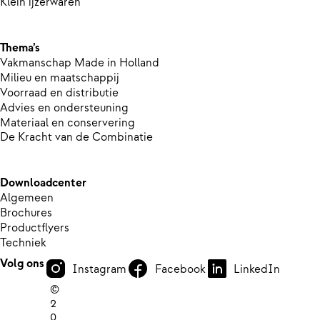
Klein ijzerwaren
Thema’s
Vakmanschap Made in Holland
Milieu en maatschappij
Voorraad en distributie
Advies en ondersteuning
Materiaal en conservering
De Kracht van de Combinatie
Downloadcenter
Algemeen
Brochures
Productflyers
Techniek
Volg ons
Instagram
Facebook
LinkedIn
©
2
0