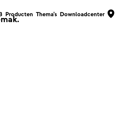
B
Producten
Thema’s
Downloadcenter
emak.