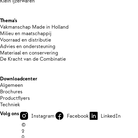
Klein ijzerwaren
Thema’s
Vakmanschap Made in Holland
Milieu en maatschappij
Voorraad en distributie
Advies en ondersteuning
Materiaal en conservering
De Kracht van de Combinatie
Downloadcenter
Algemeen
Brochures
Productflyers
Techniek
Volg ons
Instagram
Facebook
LinkedIn
©
2
0