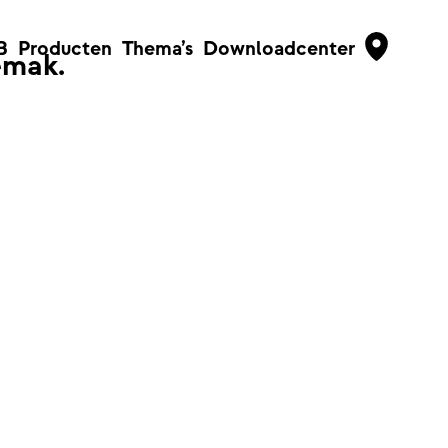
B
Producten
Thema’s
Downloadcenter
emak.