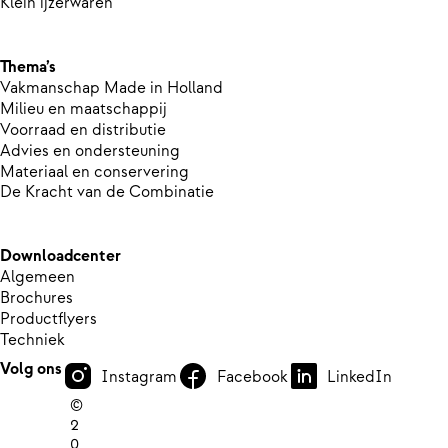
Klein ijzerwaren
Thema’s
Vakmanschap Made in Holland
Milieu en maatschappij
Voorraad en distributie
Advies en ondersteuning
Materiaal en conservering
De Kracht van de Combinatie
Downloadcenter
Algemeen
Brochures
Productflyers
Techniek
Volg ons
Instagram
Facebook
LinkedIn
©
2
0