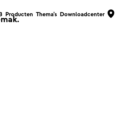
B
Producten
Thema’s
Downloadcenter
emak.