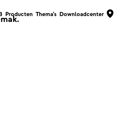
B
Producten
Thema’s
Downloadcenter
emak.