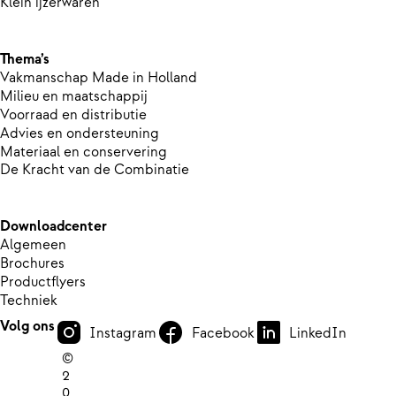
Klein ijzerwaren
Thema’s
Vakmanschap Made in Holland
Milieu en maatschappij
Voorraad en distributie
Advies en ondersteuning
Materiaal en conservering
De Kracht van de Combinatie
Downloadcenter
Algemeen
Brochures
Productflyers
Techniek
Volg ons
Instagram
Facebook
LinkedIn
©
2
0