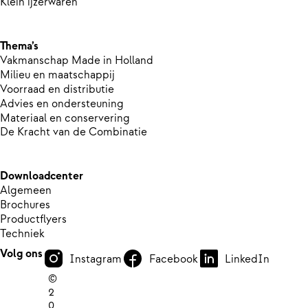
Klein ijzerwaren
Thema’s
Vakmanschap Made in Holland
Milieu en maatschappij
Voorraad en distributie
Advies en ondersteuning
Materiaal en conservering
De Kracht van de Combinatie
Downloadcenter
Algemeen
Brochures
Productflyers
Techniek
Volg ons
Instagram
Facebook
LinkedIn
©
2
0