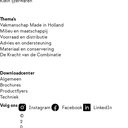
Klein ijzerwaren
Thema’s
Vakmanschap Made in Holland
Milieu en maatschappij
Voorraad en distributie
Advies en ondersteuning
Materiaal en conservering
De Kracht van de Combinatie
Downloadcenter
Algemeen
Brochures
Productflyers
Techniek
Volg ons
Instagram
Facebook
LinkedIn
©
2
0