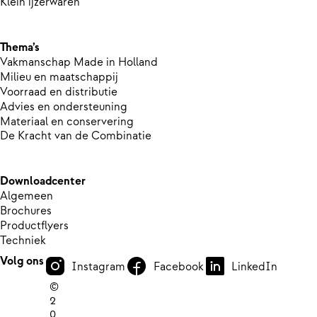
Klein ijzerwaren
Thema’s
Vakmanschap Made in Holland
Milieu en maatschappij
Voorraad en distributie
Advies en ondersteuning
Materiaal en conservering
De Kracht van de Combinatie
Downloadcenter
Algemeen
Brochures
Productflyers
Techniek
Volg ons
Instagram
Facebook
LinkedIn
©
2
0