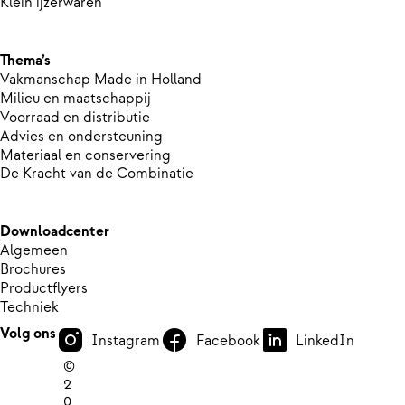
Klein ijzerwaren
Thema’s
Vakmanschap Made in Holland
Milieu en maatschappij
Voorraad en distributie
Advies en ondersteuning
Materiaal en conservering
De Kracht van de Combinatie
Downloadcenter
Algemeen
Brochures
Productflyers
Techniek
Volg ons
Instagram
Facebook
LinkedIn
©
2
0