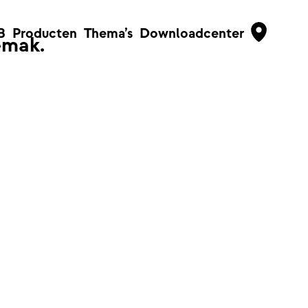
B
Producten
Thema’s
Downloadcenter
emak.