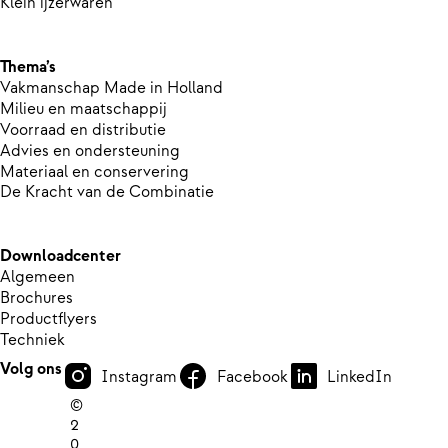
Klein ijzerwaren
Thema’s
Vakmanschap Made in Holland
Milieu en maatschappij
Voorraad en distributie
Advies en ondersteuning
Materiaal en conservering
De Kracht van de Combinatie
Downloadcenter
Algemeen
Brochures
Productflyers
Techniek
Volg ons
Instagram
Facebook
LinkedIn
©
2
0