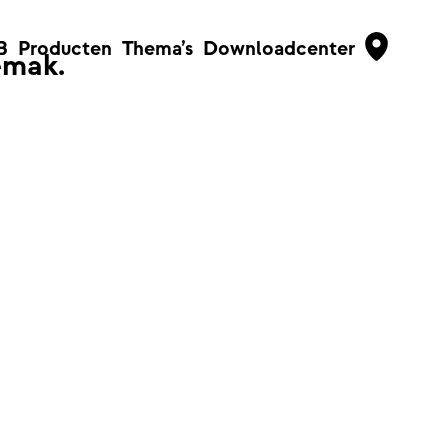
B
Producten
Thema’s
Downloadcenter
emak.