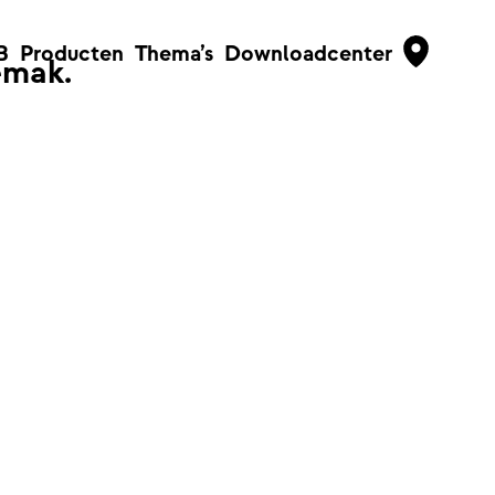
B
Producten
Thema’s
Downloadcenter
emak.