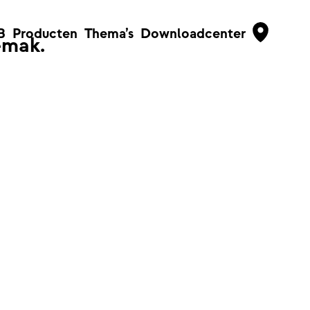
B
Producten
Thema’s
Downloadcenter
emak.