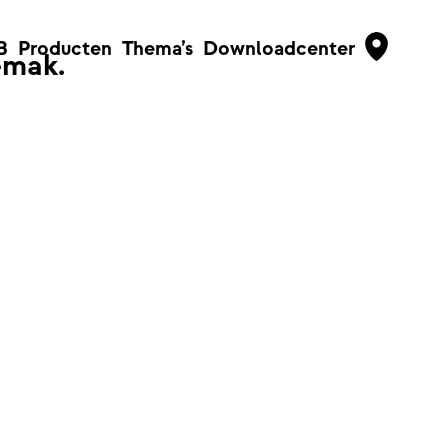
B
Producten
Thema’s
Downloadcenter
emak.