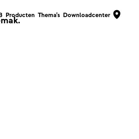
B
Producten
Thema’s
Downloadcenter
emak.