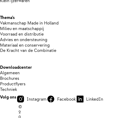
Klein ijzerwaren
Thema’s
Vakmanschap Made in Holland
Milieu en maatschappij
Voorraad en distributie
Advies en ondersteuning
Materiaal en conservering
De Kracht van de Combinatie
Downloadcenter
Algemeen
Brochures
Productflyers
Techniek
Volg ons
Instagram
Facebook
LinkedIn
©
2
0