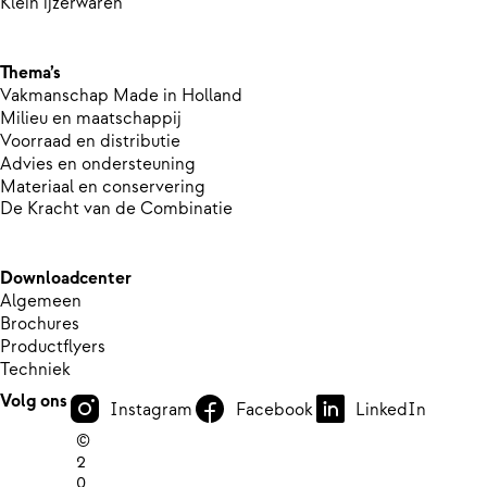
Klein ijzerwaren
Thema’s
Vakmanschap Made in Holland
Milieu en maatschappij
Voorraad en distributie
Advies en ondersteuning
Materiaal en conservering
De Kracht van de Combinatie
Downloadcenter
Algemeen
Brochures
Productflyers
Techniek
Volg ons
Instagram
Facebook
LinkedIn
©
2
0