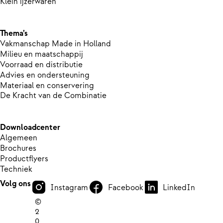
Klein ijzerwaren
Thema’s
Vakmanschap Made in Holland
Milieu en maatschappij
Voorraad en distributie
Advies en ondersteuning
Materiaal en conservering
De Kracht van de Combinatie
Downloadcenter
Algemeen
Brochures
Productflyers
Techniek
Volg ons
Instagram
Facebook
LinkedIn
©
2
0