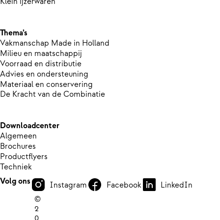
Klein ijzerwaren
Thema’s
Vakmanschap Made in Holland
Milieu en maatschappij
Voorraad en distributie
Advies en ondersteuning
Materiaal en conservering
De Kracht van de Combinatie
Downloadcenter
Algemeen
Brochures
Productflyers
Techniek
Volg ons
Instagram
Facebook
LinkedIn
©
2
0