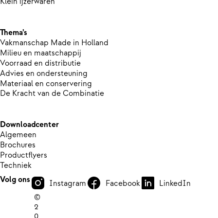
Klein ijzerwaren
Thema’s
Vakmanschap Made in Holland
Milieu en maatschappij
Voorraad en distributie
Advies en ondersteuning
Materiaal en conservering
De Kracht van de Combinatie
Downloadcenter
Algemeen
Brochures
Productflyers
Techniek
Volg ons
Instagram
Facebook
LinkedIn
©
2
0